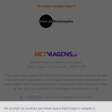
Vê como o podes fazer »
2026 © Todos os direitos reservados:
RASO, Viagens e Turismo S.A. – RNAVT 1819
A tua agência de viagens NETVIAGENS tem a preocupação de estar sempre
mais perto de ti, para maior comodidade e total facilidade na marcação das
tuas viagens, tens ainda ao teu dispor o nosso call center a funcionar todos
os dias úteis das 10:00 às 20:00 e Sábado das 10:00 às 14:00.
211 572 034
Custo de uma chamada para a rede fixa nacional
Ao aceitar os cookies permites que a NetViagens adapte o