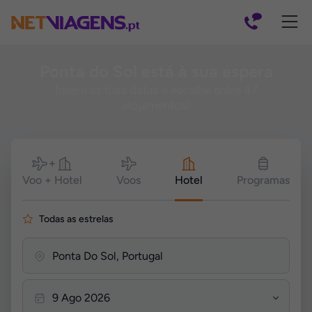
Navegação
Ponta do Sol está à sua espera
Insere as tuas datas e escolhe entre 47
alojamentos!
Pesquisar
Voo + Hotel
Voos
Hotel
Programas
Todas as estrelas