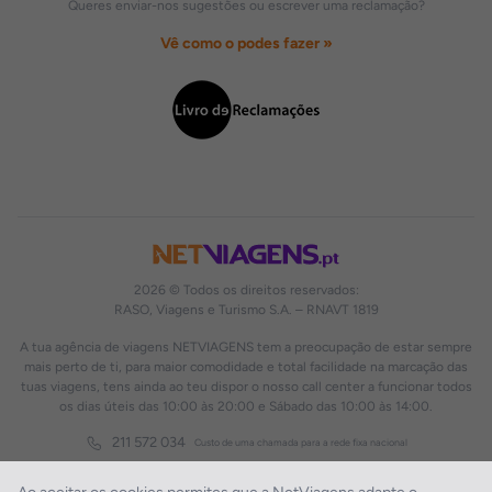
Queres enviar-nos sugestões ou escrever uma reclamação?
Vê como o podes fazer »
2026 © Todos os direitos reservados:
RASO, Viagens e Turismo S.A. – RNAVT 1819
A tua agência de viagens NETVIAGENS tem a preocupação de estar sempre
mais perto de ti, para maior comodidade e total facilidade na marcação das
tuas viagens, tens ainda ao teu dispor o nosso call center a funcionar todos
os dias úteis das 10:00 às 20:00 e Sábado das 10:00 às 14:00.
211 572 034
Custo de uma chamada para a rede fixa nacional