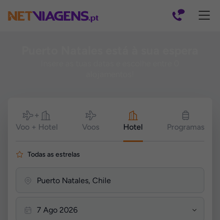
Navegação
Puerto Natales está à sua espera
Insere as tuas datas e escolhe entre 0
alojamentos!
Pesquisar
Voo + Hotel
Voos
Hotel
Programas
Todas as estrelas