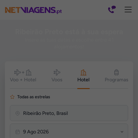
Navegação
Ribeirão Preto está à sua espera
Insere as tuas datas e escolhe entre 41
alojamentos!
Pesquisar
Voo + Hotel
Voos
Hotel
Programas
Todas as estrelas