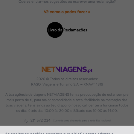
Queres enviar-nos sugestões ou escrever uma reclamação?
Vê como o podes fazer »
2026 © Todos os direitos reservados:
RASO, Viagens e Turismo S.A. – RNAVT 1819
A tua agência de viagens NETVIAGENS tem a preocupação de estar sempre
mais perto de ti, para maior comodidade e total facilidade na marcação das
tuas viagens, tens ainda ao teu dispor o nosso call center a funcionar todos
os dias úteis das 10:00 às 20:00 e Sábado das 10:00 às 14:00.
211 572 034
Custo de uma chamada para a rede fixa nacional