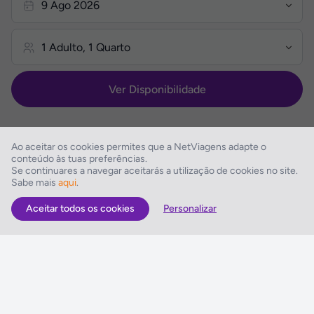
Ver Disponibilidade
Ao aceitar os cookies permites que a NetViagens adapte o
conteúdo às tuas preferências.
Se continuares a navegar aceitarás a utilização de cookies no site.
Descrição do Hotel
Sabe mais
aqui
.
Aceitar todos os cookies
Personalizar
As Melhores Ofertas
Voos
Hotel