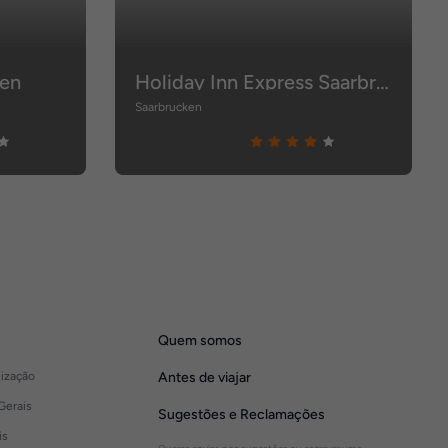
ken
Holiday Inn Express Saarbrucken
Saarbrucken
Quem somos
lização
Antes de viajar
Gerais
Sugestões e Reclamações
is