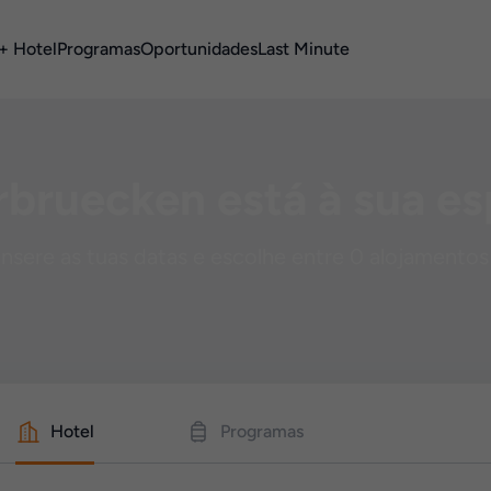
+ Hotel
Programas
Oportunidades
Last Minute
rbruecken está à sua es
Insere as tuas datas e escolhe entre 0 alojamentos
Hotel
Programas