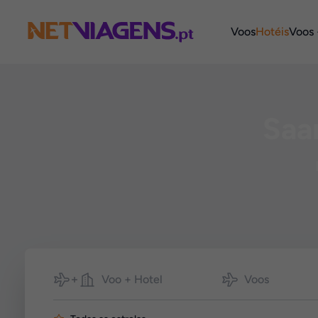
Navegação
Voos
Hotéis
Voos 
Saa
Pesquisar
Voo + Hotel
Voos