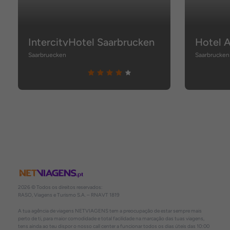
IntercityHotel Saarbrucken
Hotel 
Saarbruecken
Saarbrucken
2026 © Todos os direitos reservados:
RASO, Viagens e Turismo S.A. – RNAVT 1819
A tua agência de viagens NETVIAGENS tem a preocupação de estar sempre mais
perto de ti, para maior comodidade e total facilidade na marcação das tuas viagens,
tens ainda ao teu dispor o nosso call center a funcionar todos os dias úteis das 10:00