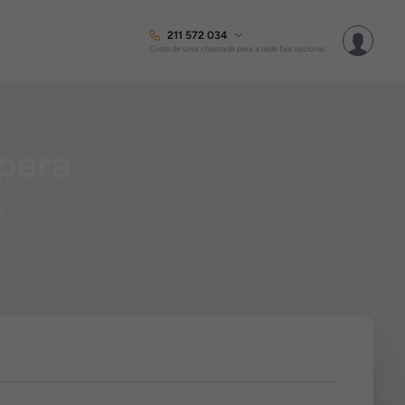
211 572 034
Custo de uma chamada para a rede fixa nacional
pera
!