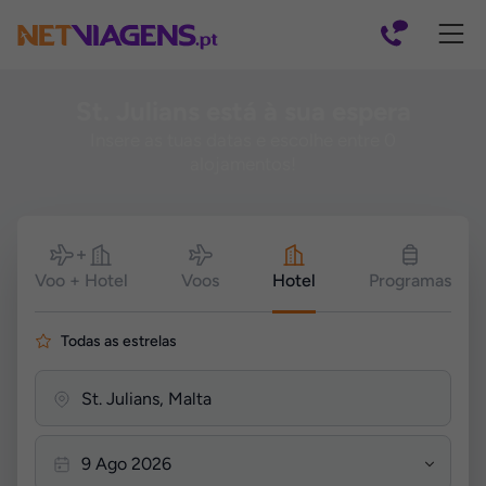
Navegação
St. Julians está à sua espera
Insere as tuas datas e escolhe entre 0
alojamentos!
Pesquisar
Voo + Hotel
Voos
Hotel
Programas
Todas as estrelas