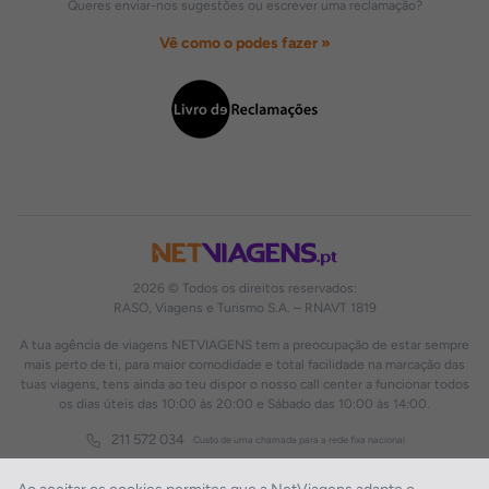
Queres enviar-nos sugestões ou escrever uma reclamação?
Vê como o podes fazer »
2026 © Todos os direitos reservados:
RASO, Viagens e Turismo S.A. – RNAVT 1819
A tua agência de viagens NETVIAGENS tem a preocupação de estar sempre
mais perto de ti, para maior comodidade e total facilidade na marcação das
tuas viagens, tens ainda ao teu dispor o nosso call center a funcionar todos
os dias úteis das 10:00 às 20:00 e Sábado das 10:00 às 14:00.
211 572 034
Custo de uma chamada para a rede fixa nacional