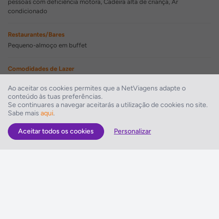
pessoas com deficiência motora, Cadeira alta de criança, Ar
condicionado
Restaurantes/Bares
Pequeno-almoço em buffet
Comodidades de Lazer
Bar, Sala de televisão
Ao aceitar os cookies permites que a NetViagens adapte o
conteúdo às tuas preferências.
Comodidades para Negócios
Se continuares a navegar aceitarás a utilização de cookies no site.
Sabe mais
aqui
.
Sala de conferências, Sala de reuniões, Centro de negócios
Aceitar todos os cookies
Personalizar
As Melhores Ofertas
Voos
Hotel
Voo + Hotel