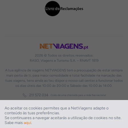
2026 © Todos os direitos reservados:
RASO, Viagens e Turismo S.A. – RNAVT 1819
A tua agência de viagens NETVIAGENS tem a preocupação de estar sempre
mais perto de ti, para maior comodidade e total facilidade na marcação das
tuas viagens, tens ainda ao teu dispor o nosso call center a funcionar todos
os dias úteis das 10:00 às 20:00 e Sábado das 10:00 às 14:00.
211 572 034
Custo de uma chamada para a rede fixa nacional
Ao aceitar os cookies permites que a NetViagens adapte o
conteúdo às tuas preferências.
Se continuares a navegar aceitarás a utilização de cookies no site.
Sabe mais
aqui
.