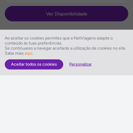
Ver Disponibilidade
Ao aceitar os cookies permites que a NetViagens adapte o
conteúdo às tuas preferências.
Se continuares a navegar aceitarás a utilização de cookies no site.
Descrição do Hotel
Sabe mais
aqui
.
Aceitar todos os cookies
Personalizar
As Melhores Ofertas
Voos
Hotel
Voo + Hotel
Pacotes de Viagem