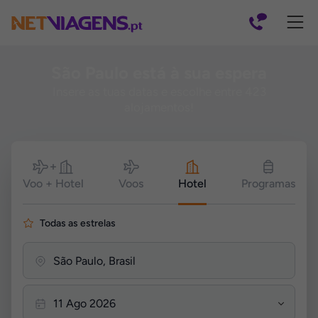
Navegação
São Paulo está à sua espera
Insere as tuas datas e escolhe entre 423
alojamentos!
Pesquisar
Voo + Hotel
Voos
Hotel
Programas
Todas as estrelas