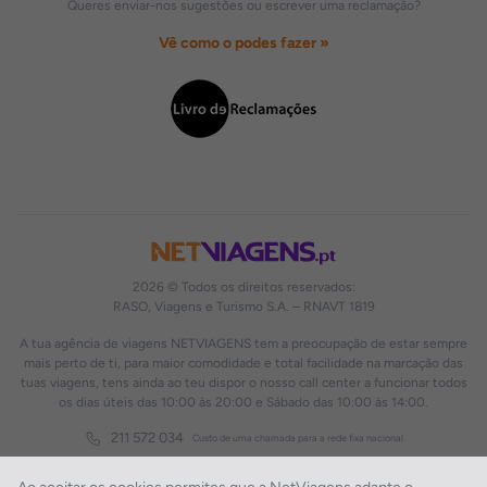
Queres enviar-nos sugestões ou escrever uma reclamação?
Vê como o podes fazer »
2026 © Todos os direitos reservados:
RASO, Viagens e Turismo S.A. – RNAVT 1819
A tua agência de viagens NETVIAGENS tem a preocupação de estar sempre
mais perto de ti, para maior comodidade e total facilidade na marcação das
tuas viagens, tens ainda ao teu dispor o nosso call center a funcionar todos
os dias úteis das 10:00 às 20:00 e Sábado das 10:00 às 14:00.
211 572 034
Custo de uma chamada para a rede fixa nacional