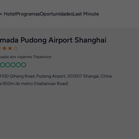
+ Hotel
Programas
Oportunidades
Last Minute
mada Pudong Airport Shanghai
ação dos viajantes Tripadvisor
1100 Qihang Road, Pudong Airport
,
201207
Shangai, China
a 900m do metro (Haitiansan Road)