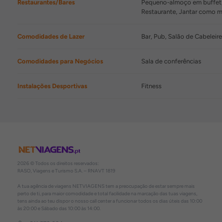
Restaurantes/Bares
Pequeno-almoço em buffet, 
Restaurante, Jantar como 
Comodidades de Lazer
Bar, Pub, Salão de Cabeleir
Comodidades para Negócios
Sala de conferências
Instalações Desportivas
Fitness
2026 © Todos os direitos reservados:
RASO, Viagens e Turismo S.A. – RNAVT 1819
A tua agência de viagens NETVIAGENS tem a preocupação de estar sempre mais
perto de ti, para maior comodidade e total facilidade na marcação das tuas viagens,
tens ainda ao teu dispor o nosso call center a funcionar todos os dias úteis das 10:00
às 20:00 e Sábado das 10:00 às 14:00.