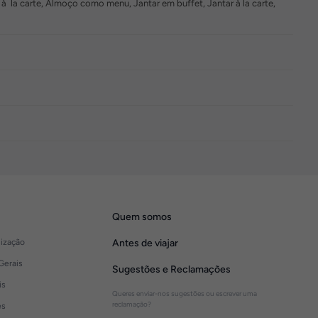
a carte, Almoço como menu, Jantar em buffet, Jantar à la carte,
Quem somos
lização
Antes de viajar
Gerais
Sugestões e Reclamações
is
Queres enviar-nos sugestões ou escrever uma
reclamação?
es