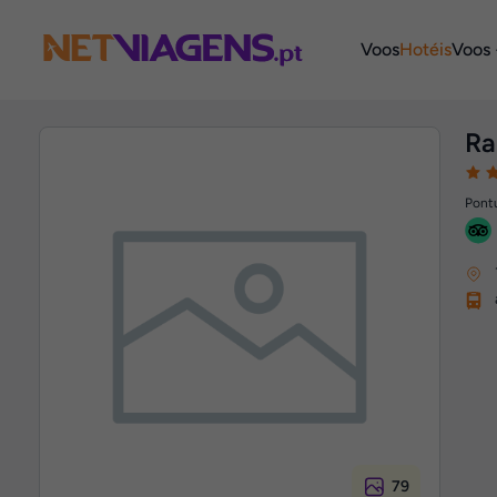
Navegação
Voos
Hotéis
Voos 
Ra
Pontu
79