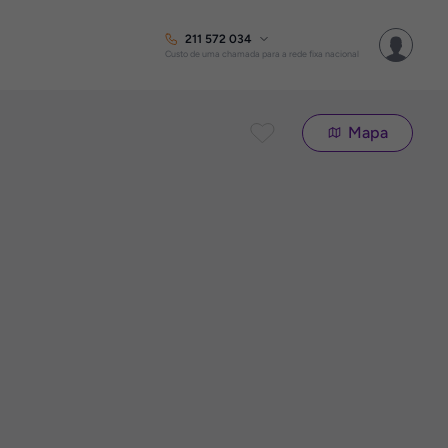
211 572 034
Custo de uma chamada para a rede fixa nacional
Mapa