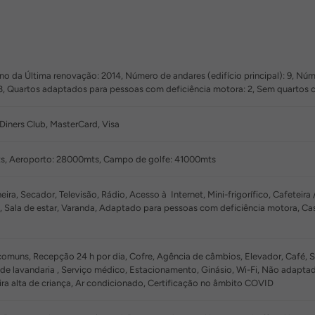
o da Última renovação: 2014, Número de andares (edifício principal): 9, Númer
33, Quartos adaptados para pessoas com deficiência motora: 2, Sem quartos
Diners Club, MasterCard, Visa
s, Aeroporto: 28000mts, Campo de golfe: 41000mts
ra, Secador, Televisão, Rádio, Acesso à Internet, Mini-frigorífico, Cafeteira
e, Sala de estar, Varanda, Adaptado para pessoas com deficiência motora, 
omuns, Recepção 24 h por dia, Cofre, Agência de câmbios, Elevador, Café, S
 de lavandaria , Serviço médico, Estacionamento, Ginásio, Wi-Fi, Não adapt
ra alta de criança, Ar condicionado, Certificação no âmbito COVID