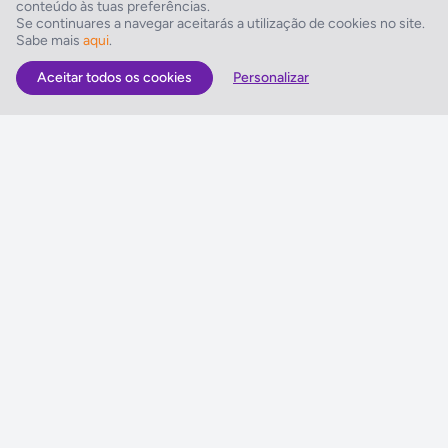
conteúdo às tuas preferências.
Comodidades para Negócios
Se continuares a navegar aceitarás a utilização de cookies no site.
Sabe mais
aqui
.
Sala de conferências
Aceitar todos os cookies
Personalizar
As Melhores Ofertas
Voos
Hotel
Voo + Hotel
Pacotes de Viagem
Disneyland ® Paris
Seguros Web NETVIAGENS
NETVIAGENS
Condições de Utilização