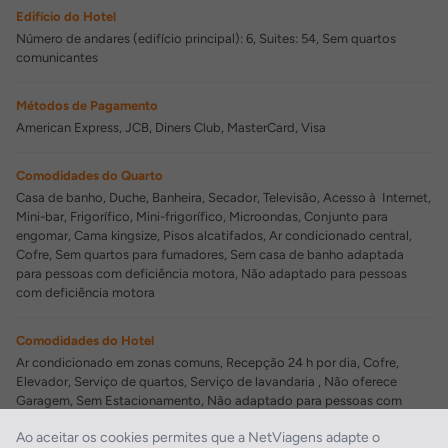
Edifício do Hotel
Número de andares (edifício principal): 6, Suites: 54, Sem quartos
comunicantes
Métodos de Pagamento
American Express, JCB, Diners Club, MasterCard, Visa
Comodidades do Quarto
Casa de banho, Duche, Banheira, Secador, Televisão, Acesso à Internet,
Mini-bar, Frigorífico, Mini-frigorífico, Microondas, Conjunto para
engomar, Cama kingsize, Pisos alcatifados, Ar condicionado central,
Cofre, Sem quartos para fumadores, Sem casa de banho adaptada
para pessoas com deficiência motora, Não adaptado para pessoas
com deficiência motora
Comodidades do Hotel
Ar condicionado em zonas comuns, Recepção 24 h por dia, Cofre,
Elevador, Serviço de quartos, Serviço de lavandaria , Não oferece
Garagem, Sem Estacionamento, Não adaptado para pessoas com
deficiência motora
Ao aceitar os cookies permites que a NetViagens adapte o