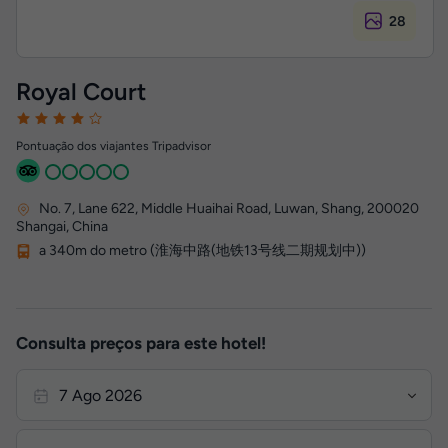
28
Royal Court
Pontuação dos viajantes Tripadvisor
No. 7, Lane 622, Middle Huaihai Road, Luwan, Shang
,
200020
Shangai, China
a 340m do metro (淮海中路(地铁13号线二期规划中))
Consulta preços para este hotel!