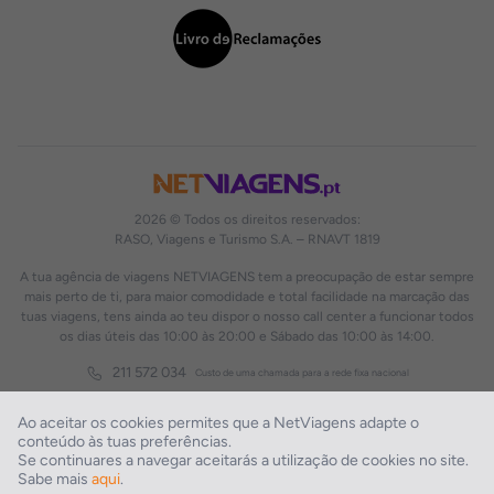
2026 © Todos os direitos reservados:
RASO, Viagens e Turismo S.A. – RNAVT 1819
A tua agência de viagens NETVIAGENS tem a preocupação de estar sempre
mais perto de ti, para maior comodidade e total facilidade na marcação das
tuas viagens, tens ainda ao teu dispor o nosso call center a funcionar todos
os dias úteis das 10:00 às 20:00 e Sábado das 10:00 às 14:00.
211 572 034
Custo de uma chamada para a rede fixa nacional
Ao aceitar os cookies permites que a NetViagens adapte o
conteúdo às tuas preferências.
Se continuares a navegar aceitarás a utilização de cookies no site.
Sabe mais
aqui
.