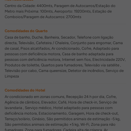
Centro da Cidade: 4400mts, Paragem de Autocarros/Estação do
Metro mais Próxima: 100mts, Aeroporto: 19200mts, Estação de
Comboios/Paragem de Autocarros: 2700mts
Comodidades do Quarto
Casa de banho, Duche, Banheira, Secador, Telefone com ligação
directa, Televisão, Cafeteira / Chaleira, Conjunto para engomar, Cama
de casal, Pisos alcatifados, Ar condicionado, Cofre, Adaptado para
pessoas com deficiência motora, Casa de banho adaptada para
pessoas com deficiência motora, Internet sem fios, Electricidade 220V,
Produtos de toilette, Quartos para fumadores, Televisão via satélite ,
Televisão por cabo, Cama queensize, Detetor de incêndios, Serviço de
Limpeza
Comodidades do Hotel
Ar condicionado em zonas comuns, Recepção 24 h por dia, Cofre,
Agência de câmbios, Elevador, Café, Hora de check-in, Serviço de
lavandaria , Serviço médico, Hotel adaptado para pessoas com
deficiência motora, Estacionamento, Garagem, Hora de check-out,
Terraço/solário, Ginásio, São permitidos animais de estimação -5 kg,
São permitidos animais de estimação +5 kg, Wi-Fi, Zona para não
fumadores, Zona para fumadores, Cadeira alta de criança, Ar