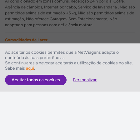
Ar condicionado em zonas comuns, Recepção 24 h por dia, Cofre,
Agência de câmbios, Internet por cabo, Serviço de lavandaria , Não são
permitidos animais de estimação +5 kg, Não são permitidos animais de
estimação, Não oferece Garagem, Sem Estacionamento, Não
adaptado para pessoas com deficiência motora
Comodidades de Lazer
Bar
Ao aceitar os cookies permites que a NetViagens adapte o
conteúdo às tuas preferências.
Restaurantes/Bares
Se continuares a navegar aceitarás a utilização de cookies no site.
Sabe mais
aqui
.
Restaurante
Aceitar todos os cookies
Personalizar
As Melhores Ofertas
Voos
Hotel
Voo + Hotel