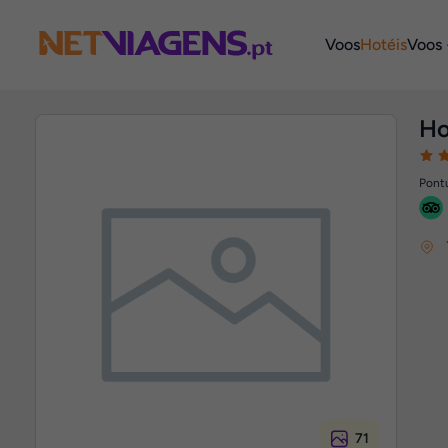
Navegação
Voos
Hotéis
Voos 
Ho
Pontu
71