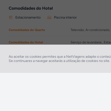
Comodidades do Hotel
Estacionamento
Piscina interior
Comodidades do Quarto
Televisão, Ar condicionado, 
Comodidades do Hotel
Serviço de lavandaria , Es
Comodidades de Lazer
Piscina interior
Ao aceitar os cookies permites que a NetViagens adapte o conteúd
Se continuares a navegar aceitarás a utilização de cookies no site
2026 © Todos os direitos reservados:
RASO, Viagens e Turismo S.A. – RNAVT 1819
A tua agência de viagens NETVIAGENS tem a preocupação de estar sempre mais
perto de ti, para maior comodidade e total facilidade na marcação das tuas viagens,