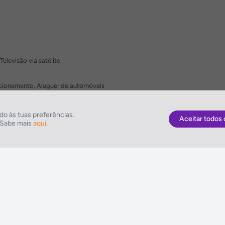
Televisão via satélite
tacionamento, Aluguer de automóveis
o às tuas preferências.
Aceitar todos 
. Sabe mais
aqui
.
As Melhores Ofertas
NETVIAGENS
Voos
Condições de Uti
Hotel
FIN e Condições 
Voo + Hotel
Informações Gera