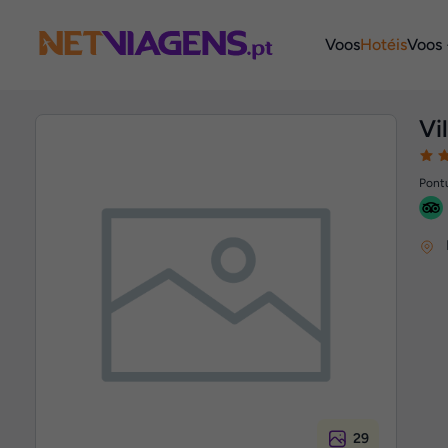
Navegação
Voos
Hotéis
Voos 
Vi
Pontu
29