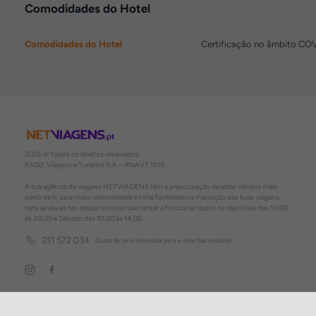
Comodidades do Hotel
Comodidades do Hotel
Certificação no âmbito CO
2026 © Todos os direitos reservados:
RASO, Viagens e Turismo S.A. – RNAVT 1819
A tua agência de viagens NETVIAGENS tem a preocupação de estar sempre mais
perto de ti, para maior comodidade e total facilidade na marcação das tuas viagens,
tens ainda ao teu dispor o nosso call center a funcionar todos os dias úteis das 10:00
às 20:00 e Sábado das 10:00 às 14:00.
211 572 034
Custo de uma chamada para a rede fixa nacional