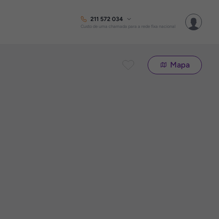
211 572 034
Custo de uma chamada para a rede fixa nacional
Mapa