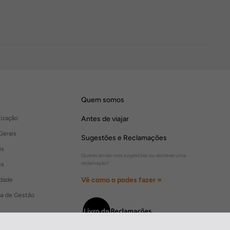
Quem somos
lização
Antes de viajar
Gerais
Sugestões e Reclamações
is
Queres enviar-nos sugestões ou escrever uma
reclamação?
es
Vê como o podes fazer »
idade
ma de Gestão