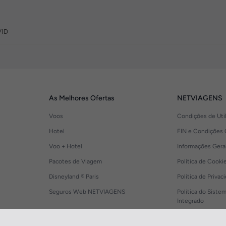
VID
As Melhores Ofertas
NETVIAGENS
Voos
Condições de Uti
Hotel
FIN e Condições 
Voo + Hotel
Informações Gera
Pacotes de Viagem
Política de Cooki
Disneyland ® Paris
Política de Privac
Seguros Web NETVIAGENS
Política do Siste
Integrado