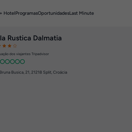
+ Hotel
Programas
Oportunidades
Last Minute
lla Rustica Dalmatia
ação dos viajantes Tripadvisor
Bruna Busica, 21
,
21218
Split, Croácia