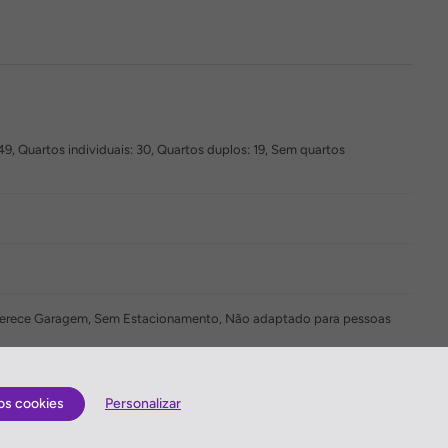
9, Quartos individuais: 30, Quartos duplos: 19, Sem quartos
 oferece Garagem, Sem Estacionamento, Não adaptado para pessoas
Jantar à la carte, Restaurante, Jantar como menu
os cookies
Personalizar