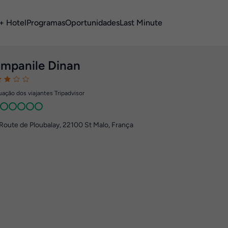
+ Hotel
Programas
Oportunidades
Last Minute
mpanile Dinan
ação dos viajantes Tripadvisor
Route de Ploubalay
,
22100
St Malo, França