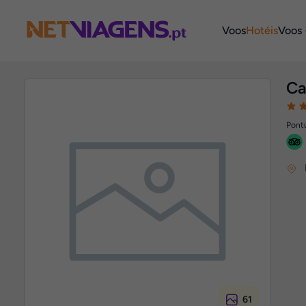
Navegação
Voos
Hotéis
Voos 
Ca
Pontu
61