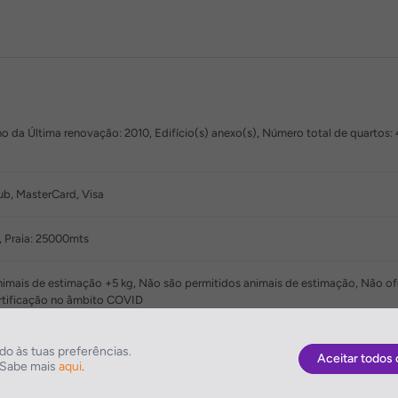
o da Última renovação: 2010, Edifício(s) anexo(s), Número total de quartos: 4
ub, MasterCard, Visa
 Praia: 25000mts
nimais de estimação +5 kg, Não são permitidos animais de estimação, Não
rtificação no âmbito COVID
Almoço em buffet, Almoço à la carte, Almoço como menu, Jantar em buffet, 
o às tuas preferências.
Aceitar todos 
. Sabe mais
aqui
.