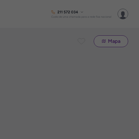
211 572 034
Custo de uma chamada para a rede fixa nacional
Mapa