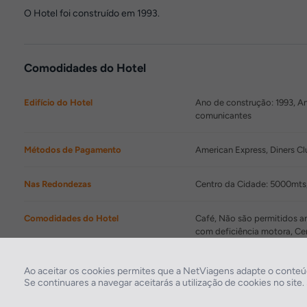
O Hotel foi construído em 1993.
Comodidades do Hotel
Edifício do Hotel
Ano de construção: 1993, An
comunicantes
Métodos de Pagamento
American Express, Diners Cl
Nas Redondezas
Centro da Cidade: 5000mts,
Comodidades do Hotel
Café, Não são permitidos a
com deficiência motora, Ce
Restaurantes/Bares
Pequeno-almoço em buffet, 
Ao aceitar os cookies permites que a NetViagens adapte o conteúd
Se continuares a navegar aceitarás a utilização de cookies no site