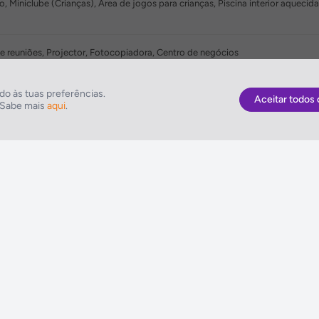
ão, Miniclube (Crianças), Área de jogos para crianças, Piscina interior aquec
de reuniões, Projector, Fotocopiadora, Centro de negócios
uash, Equitação, Mini-golfe, Golfe, Surf, Ténis, Putting green
o às tuas preferências.
Aceitar todos 
. Sabe mais
aqui
.
As Melhores Ofertas
NETVIAGENS
Voos
Condições de Uti
Hotel
FIN e Condições 
Voo + Hotel
Informações Gera
Pacotes de Viagem
Política de Cooki
Disneyland ® Paris
Política de Privac
Seguros Web NETVIAGENS
Política do Siste