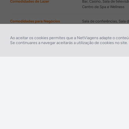
Comodidades de Lazer
Bar, Casino, Sala de televis
Centro de Spa e Wellness
Comodidades para Negócios
Sala de conferências, Sala 
Instalações Desportivas
Windsurf, Vela, Catamarã, Sq
Ao aceitar os cookies permites que a NetViagens adapte o conteúd
Se continuares a navegar aceitarás a utilização de cookies no site
2026 © Todos os direitos reservados:
RASO, Viagens e Turismo S.A. – RNAVT 1819
A tua agência de viagens NETVIAGENS tem a preocupação de estar sempre mais
perto de ti, para maior comodidade e total facilidade na marcação das tuas viagens,
tens ainda ao teu dispor o nosso call center a funcionar todos os dias úteis das 10:00
às 20:00 e Sábado das 10:00 às 14:00.
211 572 034
Custo de uma chamada para a rede fixa nacional