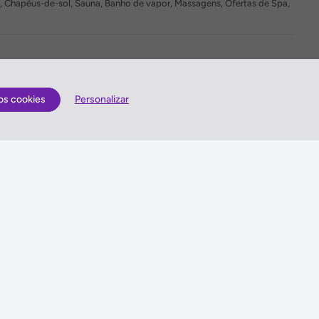
ida, Chapéus-de-sol, Sauna, Banho de vapor, Massagens, Ofertas de Spa,
os cookies
Personalizar
Quem somos
lização
Antes de viajar
Gerais
Sugestões e Reclamações
is
Queres enviar-nos sugestões ou escrever uma
reclamação?
es
Vê como o podes fazer »
idade
ma de Gestão