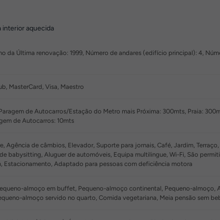
 interior aquecida
o da Última renovação: 1999, Número de andares (edifício principal): 4, Númer
ub, MasterCard, Visa, Maestro
Paragem de Autocarros/Estação do Metro mais Próxima: 300mts, Praia: 300mt
gem de Autocarros: 10mts
e, Agência de câmbios, Elevador, Suporte para jornais, Café, Jardim, Terraço,
 de babysitting, Aluguer de automóveis, Equipa multilingue, Wi-Fi, São perm
m, Estacionamento, Adaptado para pessoas com deficiência motora
equeno-almoço em buffet, Pequeno-almoço continental, Pequeno-almoço, Almo
queno-almoço servido no quarto, Comida vegetariana, Meia pensão sem be