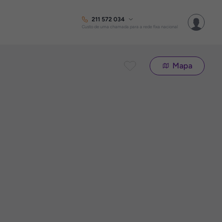
211 572 034
Custo de uma chamada para a rede fixa nacional
Mapa