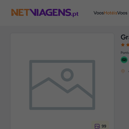
Navegação
Voos
Hotéis
Voos 
Gr
Pontu
99