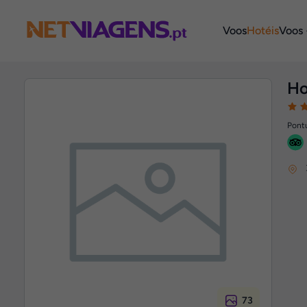
Navegação
Voos
Hotéis
Voos 
Ho
Pontu
73