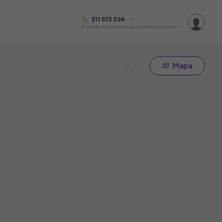
211 572 034
Custo de uma chamada para a rede fixa nacional
Mapa