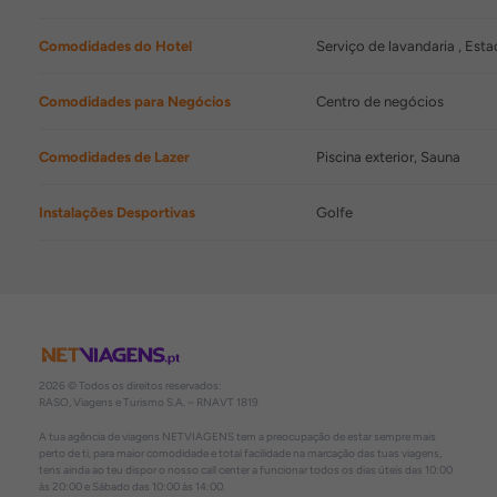
Comodidades do Hotel
Serviço de lavandaria , Est
Comodidades para Negócios
Centro de negócios
Comodidades de Lazer
Piscina exterior, Sauna
Instalações Desportivas
Golfe
2026 © Todos os direitos reservados:
RASO, Viagens e Turismo S.A. – RNAVT 1819
A tua agência de viagens NETVIAGENS tem a preocupação de estar sempre mais
perto de ti, para maior comodidade e total facilidade na marcação das tuas viagens,
tens ainda ao teu dispor o nosso call center a funcionar todos os dias úteis das 10:00
às 20:00 e Sábado das 10:00 às 14:00.