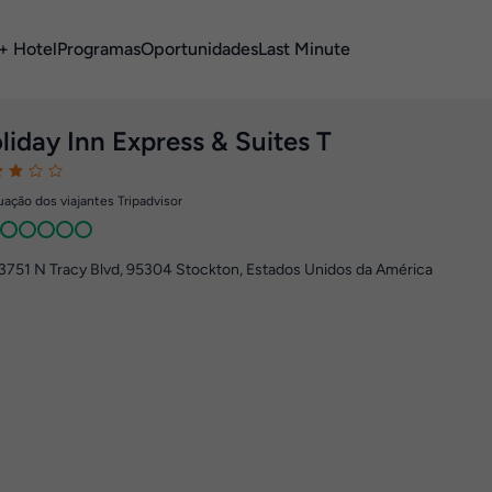
+ Hotel
Programas
Oportunidades
Last Minute
liday Inn Express & Suites T
ação dos viajantes Tripadvisor
3751 N Tracy Blvd
,
95304
Stockton, Estados Unidos da América