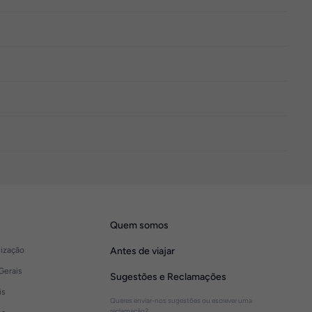
Quem somos
lização
Antes de viajar
Gerais
Sugestões e Reclamações
is
Queres enviar-nos sugestões ou escrever uma
reclamação?