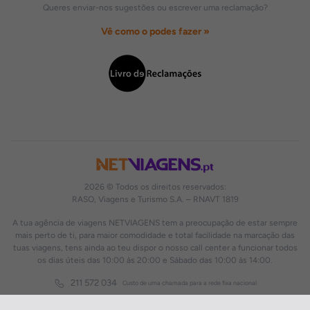
Queres enviar-nos sugestões ou escrever uma reclamação?
Vê como o podes fazer »
2026 © Todos os direitos reservados:
RASO, Viagens e Turismo S.A. – RNAVT 1819
A tua agência de viagens NETVIAGENS tem a preocupação de estar sempre
mais perto de ti, para maior comodidade e total facilidade na marcação das
tuas viagens, tens ainda ao teu dispor o nosso call center a funcionar todos
os dias úteis das 10:00 às 20:00 e Sábado das 10:00 às 14:00.
211 572 034
Custo de uma chamada para a rede fixa nacional