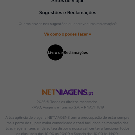
Antes de viajar
Sugestões e Reclamações
Queres enviar-nos sugestões ou escrever uma reclamação?
Vê como o podes fazer »
2026 © Todos os direitos reservados:
RASO, Viagens e Turismo S.A. – RNAVT 1819
A tua agência de viagens NETVIAGENS tem a preocupação de estar sempre
mais perto de ti, para maior comodidade e total facilidade na marcação das
tuas viagens, tens ainda ao teu dispor o nosso call center a funcionar todos
os dias úteis das 10:00 às 20:00 e Sábado das 10:00 às 14:00.