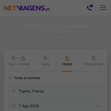
Navegação
Tignes está à sua espera
Insere as tuas datas e escolhe entre 114
alojamentos!
Pesquisar
Voo + Hotel
Voos
Hotel
Programas
Todas as estrelas