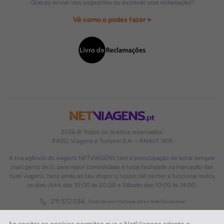
Queres enviar-nos sugestões ou escrever uma reclamação?
Vê como o podes fazer »
2026 © Todos os direitos reservados:
RASO, Viagens e Turismo S.A. – RNAVT 1819
A tua agência de viagens NETVIAGENS tem a preocupação de estar sempre
mais perto de ti, para maior comodidade e total facilidade na marcação das
tuas viagens, tens ainda ao teu dispor o nosso call center a funcionar todos
os dias úteis das 10:00 às 20:00 e Sábado das 10:00 às 14:00.
211 572 034
Custo de uma chamada para a rede fixa nacional