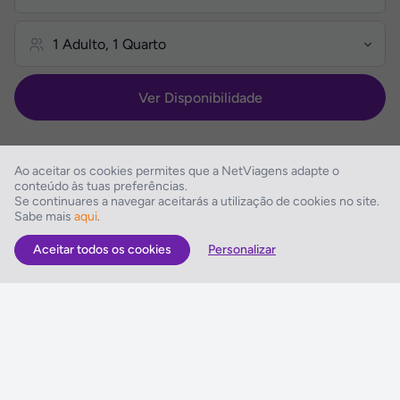
Ver Disponibilidade
Ao aceitar os cookies permites que a NetViagens adapte o
conteúdo às tuas preferências.
Se continuares a navegar aceitarás a utilização de cookies no site.
Descrição do Hotel
Sabe mais
aqui
.
Aceitar todos os cookies
Personalizar
As Melhores Ofertas
Voos
Hotel