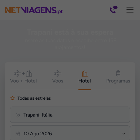
Navegação
Trapani está à sua espera
Insere as tuas datas e escolhe entre 158
alojamentos!
Pesquisar
Voo + Hotel
Voos
Hotel
Programas
Todas as estrelas