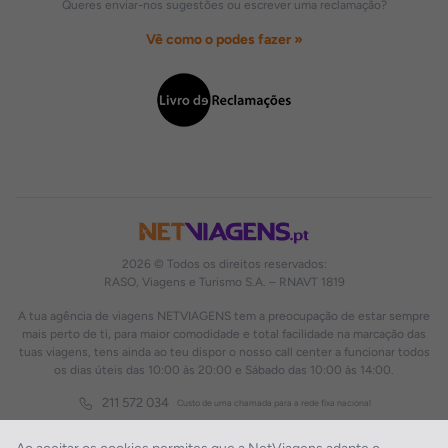
Queres enviar-nos sugestões ou escrever uma reclamação?
Vê como o podes fazer »
2026 © Todos os direitos reservados:
RASO, Viagens e Turismo S.A. – RNAVT 1819
A tua agência de viagens NETVIAGENS tem a preocupação de estar sempre
mais perto de ti, para maior comodidade e total facilidade na marcação das
tuas viagens, tens ainda ao teu dispor o nosso call center a funcionar todos
os dias úteis das 10:00 às 20:00 e Sábado das 10:00 às 14:00.
211 572 034
Custo de uma chamada para a rede fixa nacional