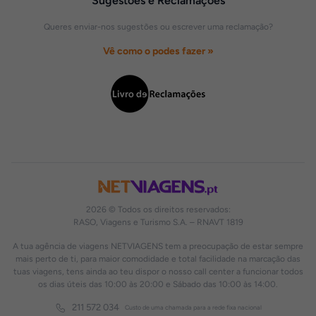
Sugestões e Reclamações
Queres enviar-nos sugestões ou escrever uma reclamação?
Vê como o podes fazer »
2026 © Todos os direitos reservados:
RASO, Viagens e Turismo S.A. – RNAVT 1819
A tua agência de viagens NETVIAGENS tem a preocupação de estar sempre
mais perto de ti, para maior comodidade e total facilidade na marcação das
tuas viagens, tens ainda ao teu dispor o nosso call center a funcionar todos
os dias úteis das 10:00 às 20:00 e Sábado das 10:00 às 14:00.
211 572 034
Custo de uma chamada para a rede fixa nacional