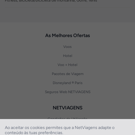
Fitness, Bicicleta/bicicleta de montanha, Golfe, Ténis
As Melhores Ofertas
Voos
Hotel
Voo + Hotel
Pacotes de Viagem
Disneyland ® Paris
Seguros Web NETVIAGENS
NETVIAGENS
Condições de Utilização
Ao aceitar os cookies permites que a NetViagens adapte o
FIN e Condições Gerais
conteúdo às tuas preferências.