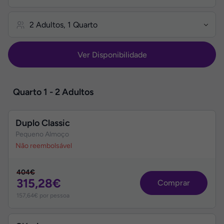
Ver Disponibilidade
Quartos
Quarto 1 - 2 Adultos
do
Hotel
Duplo Classic
Pequeno Almoço
Não reembolsável
404€
315,28€
Comprar
157,64€ por pessoa