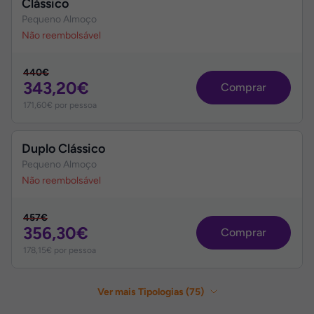
Clássico
Pequeno Almoço
Não reembolsável
440€
343,20€
Comprar
171,60€ por pessoa
Duplo Clássico
Pequeno Almoço
Não reembolsável
457€
356,30€
Comprar
178,15€ por pessoa
Ver mais Tipologias (
75
)