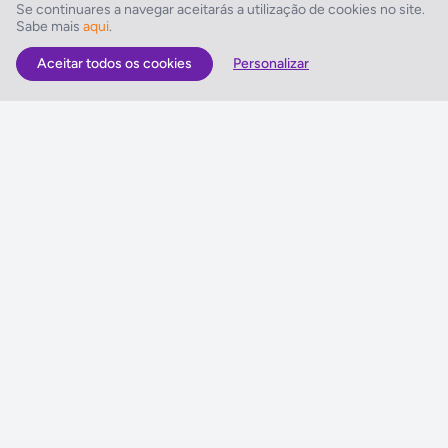
Informações Gerais
Se continuares a navegar aceitarás a utilização de cookies no site.
Sabe mais
aqui
.
Política de Cookies
Aceitar todos os cookies
Personalizar
Política de Privacidade
Política do Sistema de Gestão Integrado
Quem somos
Antes de viajar
Sugestões e Reclamações
Queres enviar-nos sugestões ou escrever uma reclamação?
Vê como o podes fazer »