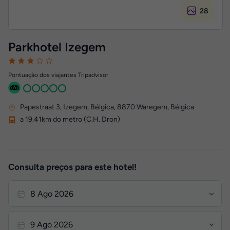
28
Parkhotel Izegem
Pontuação dos viajantes Tripadvisor
Papestraat 3, Izegem, Bélgica
,
8870
Waregem, Bélgica
a 19.41km do metro (C.H. Dron)
Consulta preços para este hotel!