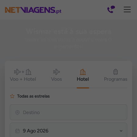
Navegação
Wismar está à sua espera
Insere as tuas datas e escolhe entre 0
alojamentos!
Pesquisar
Voo + Hotel
Voos
Hotel
Programas
Todas as estrelas