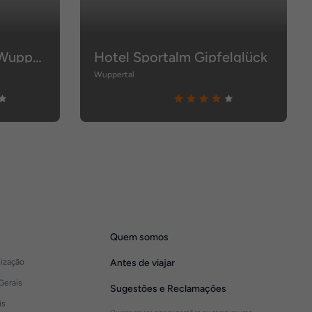
Holiday Inn Express Wuppertal - Hauptbahnhof
Hotel Sportalm Gipfelglück
Wuppertal
Quem somos
lização
Antes de viajar
Gerais
Sugestões e Reclamações
is