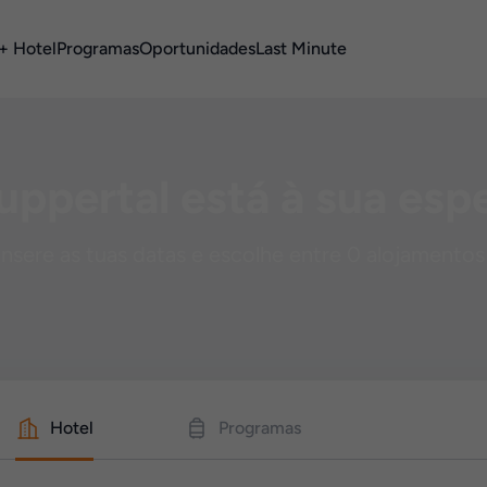
+ Hotel
Programas
Oportunidades
Last Minute
ppertal está à sua esp
Insere as tuas datas e escolhe entre 0 alojamentos
Hotel
Programas