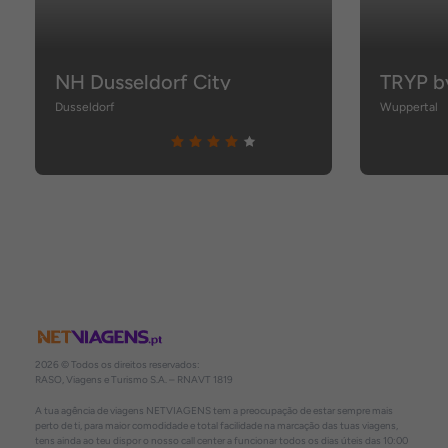
NH Dusseldorf City
Dusseldorf
Wuppertal
2026 © Todos os direitos reservados:
RASO, Viagens e Turismo S.A. – RNAVT 1819
A tua agência de viagens NETVIAGENS tem a preocupação de estar sempre mais
perto de ti, para maior comodidade e total facilidade na marcação das tuas viagens,
tens ainda ao teu dispor o nosso call center a funcionar todos os dias úteis das 10:00