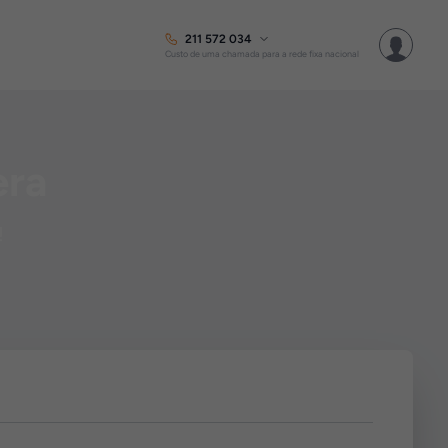
211 572 034
Custo de uma chamada para a rede fixa nacional
era
!