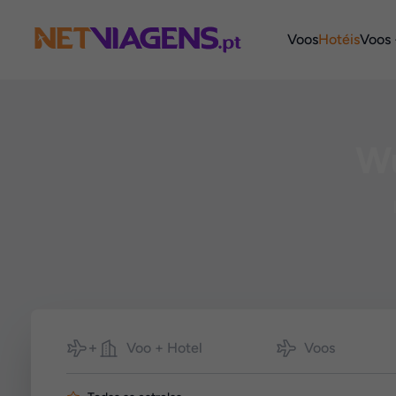
Navegação
Voos
Hotéis
Voos 
Wu
Pesquisar
Voo + Hotel
Voos