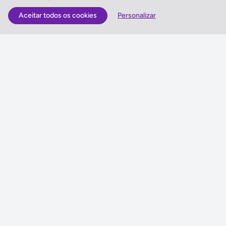
Aceitar todos os cookies
Personalizar
As Melhores Ofertas
Voos
Hotel
Voo + Hotel
Pacotes de Viagem
Disneyland ® Paris
Seguros Web NETVIAGENS
NETVIAGENS
Condições de Utilização
FIN e Condições Gerais