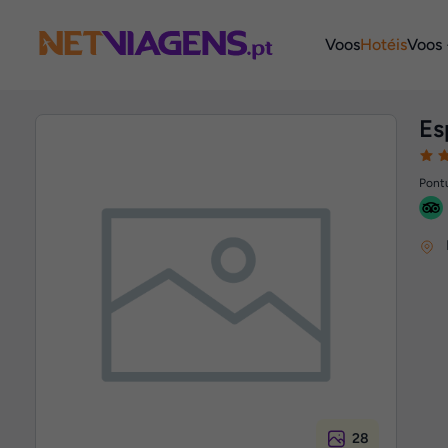
Navegação
Voos
Hotéis
Voos 
Es
Pontu
28