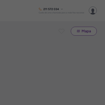
211 572 034
Custo de uma chamada para a rede fixa nacional
Mapa