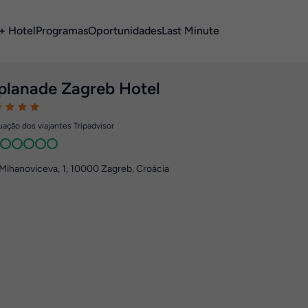
+ Hotel
Programas
Oportunidades
Last Minute
planade Zagreb Hotel
ação dos viajantes Tripadvisor
Mihanoviceva, 1
,
10000
Zagreb, Croácia