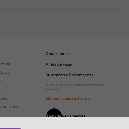
Quem somos
lização
Antes de viajar
Gerais
Sugestões e Reclamações
is
Queres enviar-nos sugestões ou escrever uma
reclamação?
es
Vê como o podes fazer »
idade
ma de Gestão