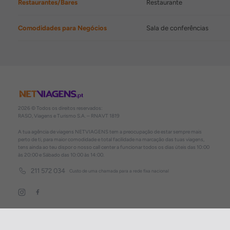
Restaurantes/Bares
Restaurante
Comodidades para Negócios
Sala de conferências
2026 © Todos os direitos reservados:
RASO, Viagens e Turismo S.A. – RNAVT 1819
A tua agência de viagens NETVIAGENS tem a preocupação de estar sempre mais
perto de ti, para maior comodidade e total facilidade na marcação das tuas viagens,
tens ainda ao teu dispor o nosso call center a funcionar todos os dias úteis das 10:00
às 20:00 e Sábado das 10:00 às 14:00.
211 572 034
Custo de uma chamada para a rede fixa nacional