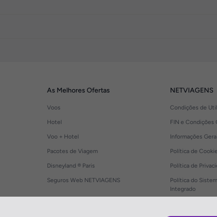
As Melhores Ofertas
NETVIAGENS
Voos
Condições de Uti
Hotel
FIN e Condições 
Voo + Hotel
Informações Gera
Pacotes de Viagem
Política de Cooki
Disneyland ® Paris
Política de Privac
Seguros Web NETVIAGENS
Política do Siste
Integrado