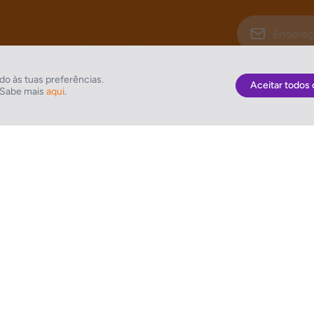
ços de viagem. Subscreve já!
o às tuas preferências.
Aceitar todos 
. Sabe mais
aqui
.
As Melhores Ofertas
NETVIAGENS
Voos
Condições de Uti
Hotel
FIN e Condições 
Voo + Hotel
Informações Gera
Pacotes de Viagem
Política de Cooki
Disneyland ® Paris
Política de Privac
Seguros Web NETVIAGENS
Política do Siste
Integrado