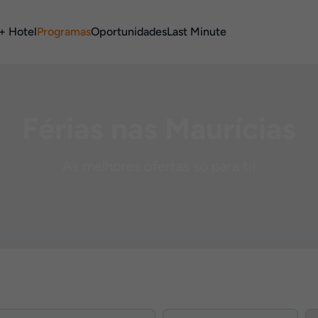
+ Hotel
Programas
Oportunidades
Last Minute
Férias nas Maurícias
As melhores ofertas só para ti!