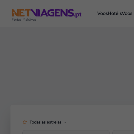
Navegação
Voos
Hotéis
Voos 
Férias Maldivas
Agendar
Todas as estrelas
o
seu