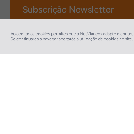
Subscrição Newsletter
Não deixes escapar as melhores oportunidades e pre
Ao aceitar os cookies permites que a NetViagens adapte o conteúd
Se continuares a navegar aceitarás a utilização de cookies no site
2026 © Todos os direitos reservados:
RASO, Viagens e Turismo S.A. – RNAVT 1819
A tua agência de viagens NETVIAGENS tem a preocupação de estar sempre mais
perto de ti, para maior comodidade e total facilidade na marcação das tuas viagens,
tens ainda ao teu dispor o nosso call center a funcionar todos os dias úteis das 10:00
às 20:00 e Sábado das 10:00 às 14:00.
211 572 034
Custo de uma chamada para a rede fixa nacional