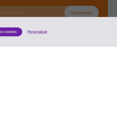
Subscrever
os cookies
Personalizar
Quem somos
lização
Antes de viajar
Gerais
Sugestões e Reclamações
is
Queres enviar-nos sugestões ou escrever uma
reclamação?
es
Vê como o podes fazer »
idade
ma de Gestão