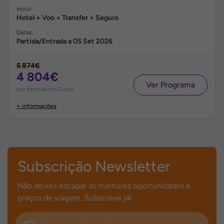
Inclui:
Hotel + Voo + Transfer + Seguro
Datas:
Partida/Entrada a
05 Set 2026
5 874€
4 804€
Ver Programa
por pessoa em Duplo
+ informações
Subscrição Newsletter
Não deixes escapar as melhores oportunidades e
preços de viagem. Subscreve já!