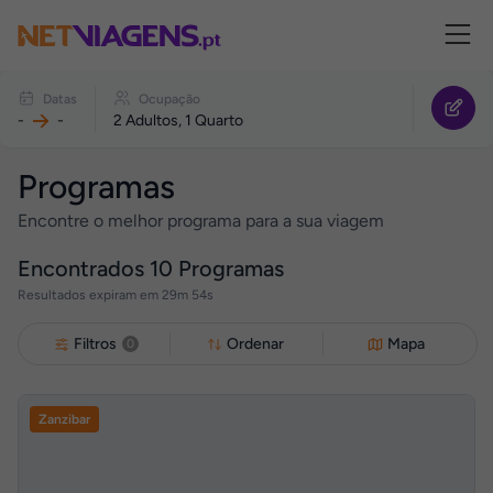
Navegação
Reagendar
Datas
Ocupação
o
-
-
2 Adultos, 1 Quarto
seu
Programa
Programas
Encontre o melhor programa para a sua viagem
Encontrados
10
Programas
Resultados expiram em 29m 53s
Filtros
Ordenar
Mapa
0
Zanzibar