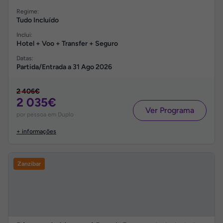
Regime:
Tudo Incluído
Inclui:
Hotel + Voo + Transfer + Seguro
Datas:
Partida/Entrada a
31 Ago 2026
2 406€
2 035€
Ver Programa
por pessoa em Duplo
+ informações
Zanzibar