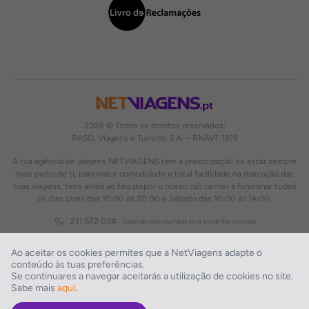
2026 © Todos os direitos reservados:
RASO, Viagens e Turismo S.A. – RNAVT 1819
A tua agência de viagens NETVIAGENS tem a preocupação de estar sempre
mais perto de ti, para maior comodidade e total facilidade na marcação das
tuas viagens, tens ainda ao teu dispor o nosso call center a funcionar todos
os dias úteis das 10:00 às 20:00 e Sábado das 10:00 às 14:00.
211 572 034
Custo de uma chamada para a rede fixa nacional
Ao aceitar os cookies permites que a NetViagens adapte o
conteúdo às tuas preferências.
Se continuares a navegar aceitarás a utilização de cookies no site.
Sabe mais
aqui
.