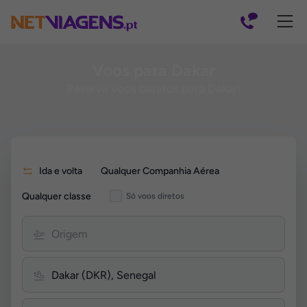
Navegação
Voos para Dakar
Reserva voos baratos para Dakar!
Pesquisar
Ida e volta
Qualquer Companhia Aérea
por
Voos
Qualquer classe
Só voos diretos