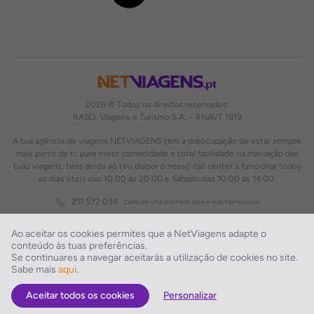
2026 © Todos os direitos reservados:
RASO, Viagens e Turismo S.A. – RNAVT 1819
A tua agência de viagens NETVIAGENS tem a preocupação de estar sempre
mais perto de ti, para maior comodidade e total facilidade na marcação das
tuas viagens, tens ainda ao teu dispor o nosso call center a funcionar todos
os dias úteis das 10:00 às 20:00 e Sábado das 10:00 às 14:00.
211 572 034
Custo de uma chamada para a rede fixa nacional
Ao aceitar os cookies permites que a NetViagens adapte o
conteúdo às tuas preferências.
Se continuares a navegar aceitarás a utilização de cookies no site.
Sabe mais
aqui
.
Aceitar todos os cookies
Personalizar