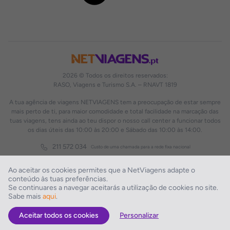
2026 © Todos os direitos reservados:
RASO, Viagens e Turismo S.A. – RNAVT 1819
A tua agência de viagens NETVIAGENS tem a preocupação de estar sempre
mais perto de ti, para maior comodidade e total facilidade na marcação das
tuas viagens, tens ainda ao teu dispor o nosso call center a funcionar todos
os dias úteis das 10:00 às 20:00 e Sábado das 10:00 às 14:00.
211 572 034
Custo de uma chamada para a rede fixa nacional
Ao aceitar os cookies permites que a NetViagens adapte o
conteúdo às tuas preferências.
Se continuares a navegar aceitarás a utilização de cookies no site.
Sabe mais
aqui
.
Aceitar todos os cookies
Personalizar