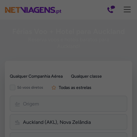
Navegação
Férias Voo + Hotel para Auckland
Reserva voos e hotéis baratos para
Auckland!
Pesquisar
Qualquer Companhia Aérea
Qualquer classe
por
Voos
Todas as estrelas
Só voos diretos