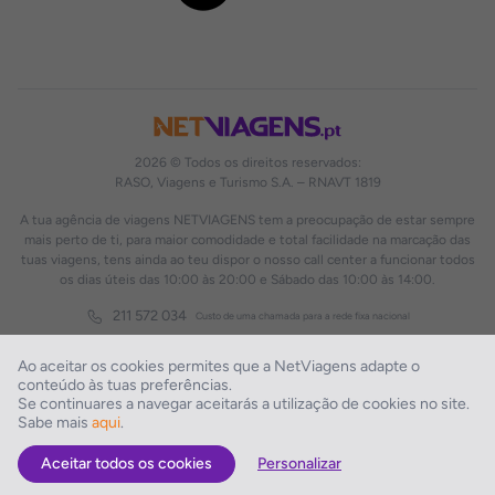
2026 © Todos os direitos reservados:
RASO, Viagens e Turismo S.A. – RNAVT 1819
A tua agência de viagens NETVIAGENS tem a preocupação de estar sempre
mais perto de ti, para maior comodidade e total facilidade na marcação das
tuas viagens, tens ainda ao teu dispor o nosso call center a funcionar todos
os dias úteis das 10:00 às 20:00 e Sábado das 10:00 às 14:00.
211 572 034
Custo de uma chamada para a rede fixa nacional
Ao aceitar os cookies permites que a NetViagens adapte o
conteúdo às tuas preferências.
Se continuares a navegar aceitarás a utilização de cookies no site.
Sabe mais
aqui
.
Aceitar todos os cookies
Personalizar