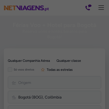
Navegação
Férias Voo + Hotel para Bogotá
Reserva voos e hotéis baratos para
Bogotá!
Pesquisar
Qualquer Companhia Aérea
Qualquer classe
por
Voos
Todas as estrelas
Só voos diretos