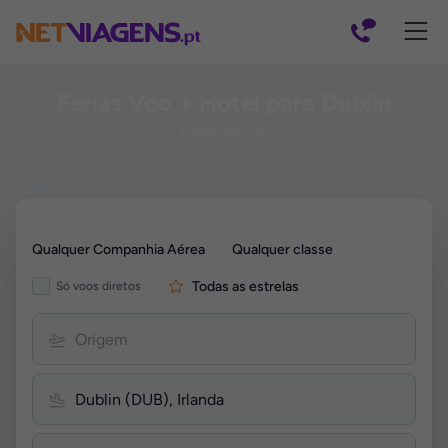
Navegação
Férias Voo + Hotel para Dublin
Reserva Já!
Pesquisar
Qualquer Companhia Aérea
Qualquer classe
por
Voos
Todas as estrelas
Só voos diretos