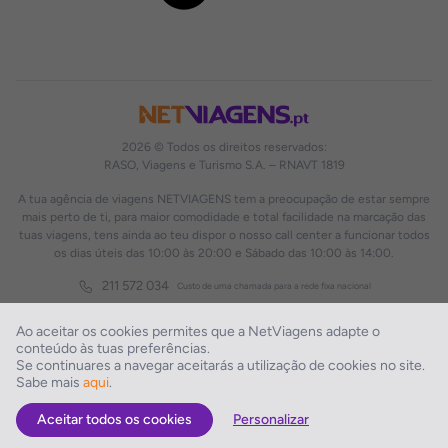
2026 © Todos os direitos reservados:
RASO, Viagens e Turismo S.A. – RNAVT 1819
A tua agência de viagens NETVIAGENS tem a preocupação de estar sempre
mais perto de ti, para maior comodidade e total facilidade na marcação das
tuas viagens, tens ainda ao teu dispor o nosso call center a funcionar todos
os dias úteis das 10:00 às 20:00 e Sábado das 10:00 às 14:00.
211 572 034
Custo de uma chamada para a rede fixa nacional
Ao aceitar os cookies permites que a NetViagens adapte o
conteúdo às tuas preferências.
Se continuares a navegar aceitarás a utilização de cookies no site.
Sabe mais
aqui
.
Aceitar todos os cookies
Personalizar