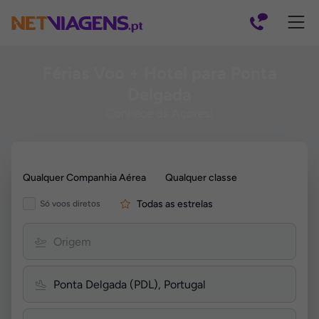
Navegação
Férias Voo + Hotel para Ponta
Delgada
Conhece os Açores!
Pesquisar
Qualquer Companhia Aérea
Qualquer classe
por
Voos
Todas as estrelas
Só voos diretos