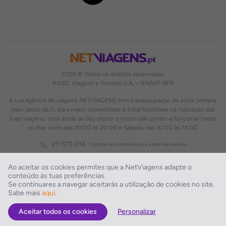
2026 © Todos os direitos reservados:
RASO, Viagens e Turismo S.A. – RNAVT 1819
A tua agência de viagens NETVIAGENS tem a preocupação de estar sempre
mais perto de ti, para maior comodidade e total facilidade na marcação das
tuas viagens, tens ainda ao teu dispor o nosso call center a funcionar todos
os dias úteis das 10:00 às 20:00 e Sábado das 10:00 às 14:00.
211 572 034
Custo de uma chamada para a rede fixa nacional
Ao aceitar os cookies permites que a NetViagens adapte o
conteúdo às tuas preferências.
Se continuares a navegar aceitarás a utilização de cookies no site.
Sabe mais
aqui
.
Aceitar todos os cookies
Personalizar