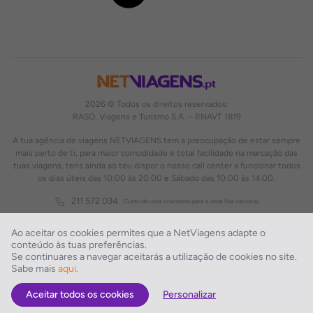
2026 © Todos os direitos reservados:
RASO, Viagens e Turismo S.A. – RNAVT 1819
A tua agência de viagens NETVIAGENS tem a preocupação de estar sempre
mais perto de ti, para maior comodidade e total facilidade na marcação das
tuas viagens, tens ainda ao teu dispor o nosso call center a funcionar todos
os dias úteis das 10:00 às 20:00 e Sábado das 10:00 às 14:00.
211 572 034
Custo de uma chamada para a rede fixa nacional
Ao aceitar os cookies permites que a NetViagens adapte o
conteúdo às tuas preferências.
Se continuares a navegar aceitarás a utilização de cookies no site.
Sabe mais
aqui
.
Aceitar todos os cookies
Personalizar