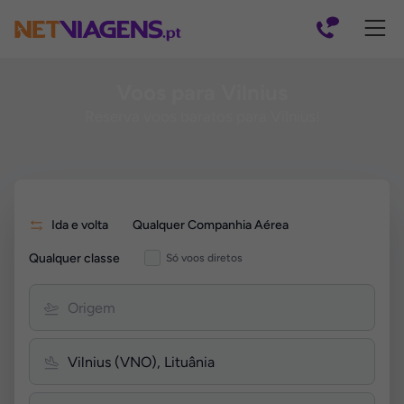
Navegação
Voos para Vilnius
Reserva voos baratos para Vilnius!
Pesquisar
Ida e volta
Qualquer Companhia Aérea
por
Voos
Qualquer classe
Só voos diretos