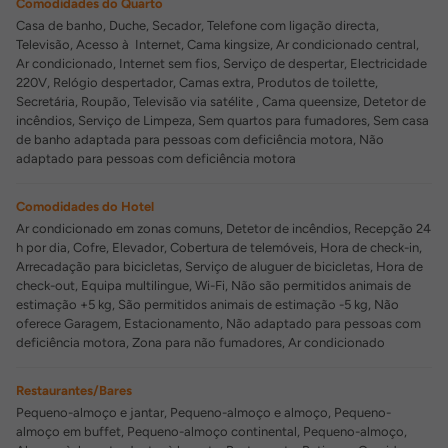
Comodidades do Quarto
Casa de banho, Duche, Secador, Telefone com ligação directa,
Televisão, Acesso à Internet, Cama kingsize, Ar condicionado central,
Ar condicionado, Internet sem fios, Serviço de despertar, Electricidade
220V, Relógio despertador, Camas extra, Produtos de toilette,
Secretária, Roupão, Televisão via satélite , Cama queensize, Detetor de
incêndios, Serviço de Limpeza, Sem quartos para fumadores, Sem casa
de banho adaptada para pessoas com deficiência motora, Não
adaptado para pessoas com deficiência motora
Comodidades do Hotel
Ar condicionado em zonas comuns, Detetor de incêndios, Recepção 24
h por dia, Cofre, Elevador, Cobertura de telemóveis, Hora de check-in,
Arrecadação para bicicletas, Serviço de aluguer de bicicletas, Hora de
check-out, Equipa multilingue, Wi-Fi, Não são permitidos animais de
estimação +5 kg, São permitidos animais de estimação -5 kg, Não
oferece Garagem, Estacionamento, Não adaptado para pessoas com
deficiência motora, Zona para não fumadores, Ar condicionado
Restaurantes/Bares
Pequeno-almoço e jantar, Pequeno-almoço e almoço, Pequeno-
almoço em buffet, Pequeno-almoço continental, Pequeno-almoço,