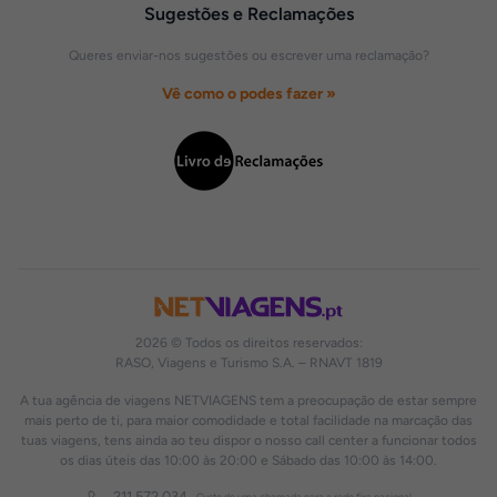
Sugestões e Reclamações
Queres enviar-nos sugestões ou escrever uma reclamação?
Vê como o podes fazer »
2026 © Todos os direitos reservados:
RASO, Viagens e Turismo S.A. – RNAVT 1819
A tua agência de viagens NETVIAGENS tem a preocupação de estar sempre
mais perto de ti, para maior comodidade e total facilidade na marcação das
tuas viagens, tens ainda ao teu dispor o nosso call center a funcionar todos
os dias úteis das 10:00 às 20:00 e Sábado das 10:00 às 14:00.
211 572 034
Custo de uma chamada para a rede fixa nacional