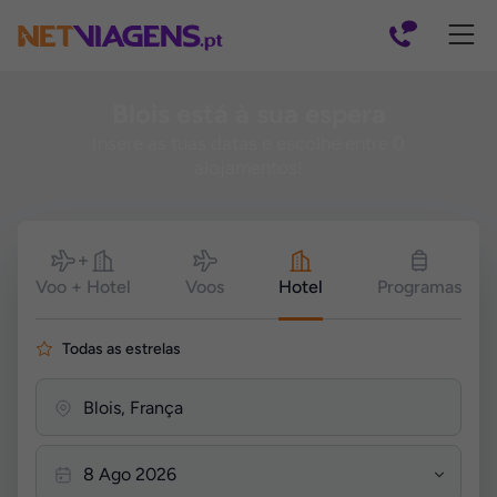
Navegação
Blois está à sua espera
Insere as tuas datas e escolhe entre 0
alojamentos!
Pesquisar
Voo + Hotel
Voos
Hotel
Programas
Todas as estrelas