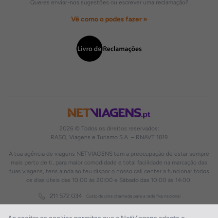
Queres enviar-nos sugestões ou escrever uma reclamação?
Vê como o podes fazer »
2026 © Todos os direitos reservados:
RASO, Viagens e Turismo S.A. – RNAVT 1819
A tua agência de viagens NETVIAGENS tem a preocupação de estar sempre
mais perto de ti, para maior comodidade e total facilidade na marcação das
tuas viagens, tens ainda ao teu dispor o nosso call center a funcionar todos
os dias úteis das 10:00 às 20:00 e Sábado das 10:00 às 14:00.
211 572 034
Custo de uma chamada para a rede fixa nacional