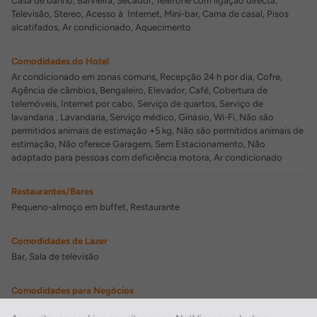
Casa de banho, Banheira, Secador, Telefone com ligação directa,
Televisão, Stereo, Acesso à Internet, Mini-bar, Cama de casal, Pisos
alcatifados, Ar condicionado, Aquecimento
Comodidades do Hotel
Ar condicionado em zonas comuns, Recepção 24 h por dia, Cofre,
Agência de câmbios, Bengaleiro, Elevador, Café, Cobertura de
telemóveis, Internet por cabo, Serviço de quartos, Serviço de
lavandaria , Lavandaria, Serviço médico, Ginásio, Wi-Fi, Não são
permitidos animais de estimação +5 kg, Não são permitidos animais de
estimação, Não oferece Garagem, Sem Estacionamento, Não
adaptado para pessoas com deficiência motora, Ar condicionado
Restaurantes/Bares
Pequeno-almoço em buffet, Restaurante
Comodidades de Lazer
Bar, Sala de televisão
Comodidades para Negócios
Sala de conferências