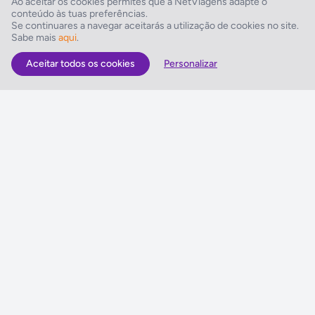
Ao aceitar os cookies permites que a NetViagens adapte o
conteúdo às tuas preferências.
Instalações Desportivas
Se continuares a navegar aceitarás a utilização de cookies no site.
Sabe mais
aqui
.
Squash, Aeróbica, Fitness
Aceitar todos os cookies
Personalizar
As Melhores Ofertas
Voos
Hotel
Voo + Hotel
Pacotes de Viagem
Disneyland ® Paris
Seguros Web NETVIAGENS
NETVIAGENS