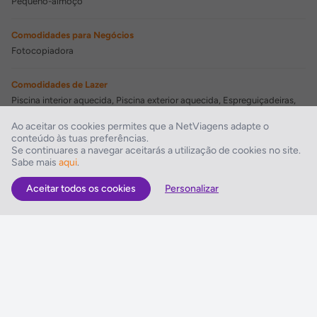
Pequeno-almoço
Comodidades para Negócios
Fotocopiadora
Comodidades de Lazer
Piscina interior aquecida, Piscina exterior aquecida, Espreguiçadeiras,
Chapéus-de-sol, Hidromassagem, Sauna, Massagens, Ofertas de Spa
Ao aceitar os cookies permites que a NetViagens adapte o
conteúdo às tuas preferências.
Instalações Desportivas
Se continuares a navegar aceitarás a utilização de cookies no site.
Sabe mais
aqui
.
Bicicleta/bicicleta de montanha
Aceitar todos os cookies
Personalizar
As Melhores Ofertas
Voos
Hotel
Voo + Hotel