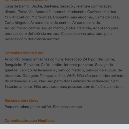
Casa de banho, Duche, Banheira, Secador, Telefone com ligação
directa, Televisão, Acesso à Internet, Kitchenete, Cozinha, Mini-bar,
Mini-frigorífico, Microondas, Conjunto para engomar, Cama de casal,
Cama kingsize, Ar condicionado central, Ar condicionado,
Aquecimento central, Aquecimento, Cofre, Varanda, Adaptado para
pessoas com deficiência motora, Casa de banho adaptada para
pessoas com deficiência motora
Comodidades do Hotel
Ar condicionado em zonas comuns, Recepção 24 h por dia, Cofre,
Bengaleiro, Elevador, Café, Jardim, Internet por cabo, Serviço de
quartos, Serviço de lavandaria , Serviço médico, Serviço de aluguer de
bicicletas, Garagem, Terraço/solário, Wi-Fi, Não são permitidos animais
de estimação +5 kg, Não são permitidos animais de estimação, Sem
Estacionamento, Não adaptado para pessoas com deficiência motora
Restaurantes/Bares
Pequeno-almoço em buffet, Pequeno-almoço
Comodidades para Negócios
Sala de conferências