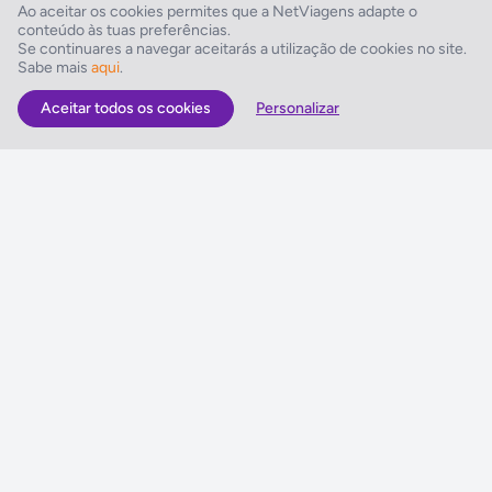
Ao aceitar os cookies permites que a NetViagens adapte o
conteúdo às tuas preferências.
Comodidades de Lazer
Se continuares a navegar aceitarás a utilização de cookies no site.
Sabe mais
aqui
.
Sala de televisão, Hidromassagem
Aceitar todos os cookies
Personalizar
As Melhores Ofertas
Voos
Hotel
Voo + Hotel
Pacotes de Viagem
Disneyland ® Paris
Seguros Web NETVIAGENS
NETVIAGENS