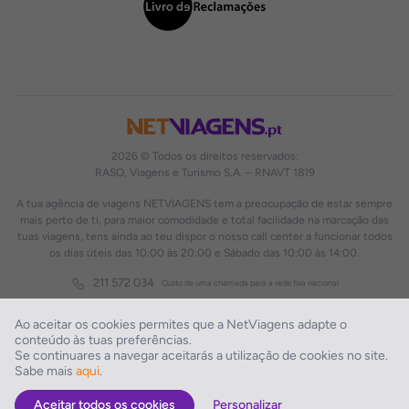
2026 © Todos os direitos reservados:
RASO, Viagens e Turismo S.A. – RNAVT 1819
A tua agência de viagens NETVIAGENS tem a preocupação de estar sempre
mais perto de ti, para maior comodidade e total facilidade na marcação das
tuas viagens, tens ainda ao teu dispor o nosso call center a funcionar todos
os dias úteis das 10:00 às 20:00 e Sábado das 10:00 às 14:00.
211 572 034
Custo de uma chamada para a rede fixa nacional
Ao aceitar os cookies permites que a NetViagens adapte o
conteúdo às tuas preferências.
Se continuares a navegar aceitarás a utilização de cookies no site.
Sabe mais
aqui
.
Aceitar todos os cookies
Personalizar