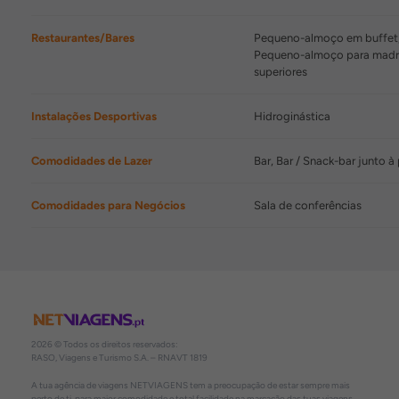
Restaurantes/Bares
Pequeno-almoço em buffet, 
Pequeno-almoço para madru
superiores
Instalações Desportivas
Hidroginástica
Comodidades de Lazer
Bar, Bar / Snack-bar junto à
Comodidades para Negócios
Sala de conferências
2026 © Todos os direitos reservados:
RASO, Viagens e Turismo S.A. – RNAVT 1819
A tua agência de viagens NETVIAGENS tem a preocupação de estar sempre mais
perto de ti, para maior comodidade e total facilidade na marcação das tuas viagens,