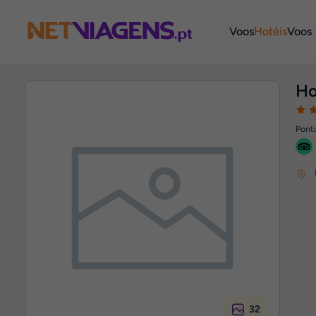
Navegação
Voos
Hotéis
Voos 
Ho
Pontu
32