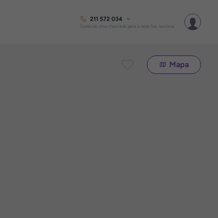
211 572 034
Custo de uma chamada para a rede fixa nacional
Mapa