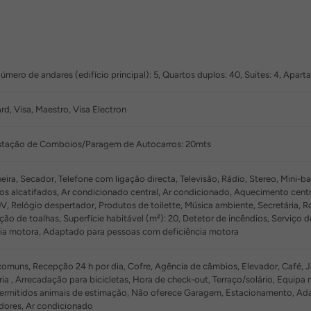
mero de andares (edifício principal): 5, Quartos duplos: 40, Suites: 4, Apa
d, Visa, Maestro, Visa Electron
 Estação de Comboios/Paragem de Autocarros: 20mts
ra, Secador, Telefone com ligação directa, Televisão, Rádio, Stereo, Mini-bar, 
s alcatifados, Ar condicionado central, Ar condicionado, Aquecimento centra
V, Relógio despertador, Produtos de toilette, Música ambiente, Secretária, Ro
ão de toalhas, Superfície habitável (m²): 20, Detetor de incêndios, Serviç
ia motora, Adaptado para pessoas com deficiência motora
muns, Recepção 24 h por dia, Cofre, Agência de câmbios, Elevador, Café, Ja
ia , Arrecadação para bicicletas, Hora de check-out, Terraço/solário, Equipa 
ermitidos animais de estimação, Não oferece Garagem, Estacionamento, Ad
dores, Ar condicionado