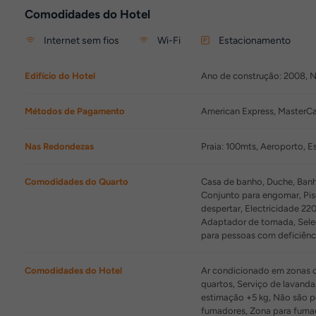
Comodidades do Hotel
Internet sem fios
Wi-Fi
Estacionamento
Edifício do Hotel
Ano de construção: 2008, Nú
Métodos de Pagamento
American Express, MasterCar
Nas Redondezas
Praia: 100mts, Aeroporto,
Comodidades do Quarto
Casa de banho, Duche, Banhei
Conjunto para engomar, Piso
despertar, Electricidade 220
Adaptador de tomada, Seleç
para pessoas com deficiênc
Comodidades do Hotel
Ar condicionado em zonas co
quartos, Serviço de lavandar
estimação +5 kg, Não são p
fumadores, Zona para fuma