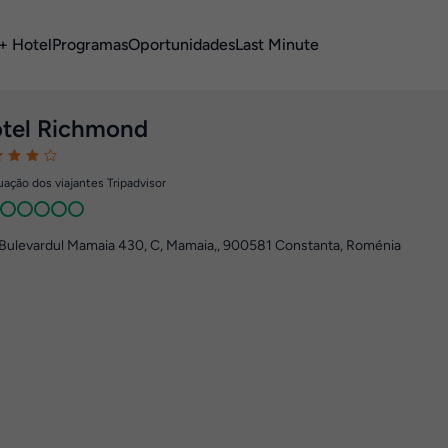
+ Hotel
Programas
Oportunidades
Last Minute
tel Richmond
ação dos viajantes Tripadvisor
Bulevardul Mamaia 430, C, Mamaia,
,
900581
Constanta, Roménia