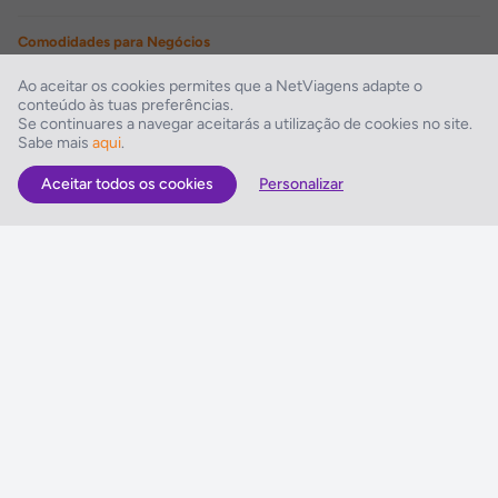
Comodidades para Negócios
Sala de conferências
Ao aceitar os cookies permites que a NetViagens adapte o
conteúdo às tuas preferências.
Instalações Desportivas
Se continuares a navegar aceitarás a utilização de cookies no site.
Sabe mais
aqui
.
Fitness
Aceitar todos os cookies
Personalizar
As Melhores Ofertas
Voos
Hotel
Voo + Hotel
Pacotes de Viagem
Disneyland ® Paris
Seguros Web NETVIAGENS