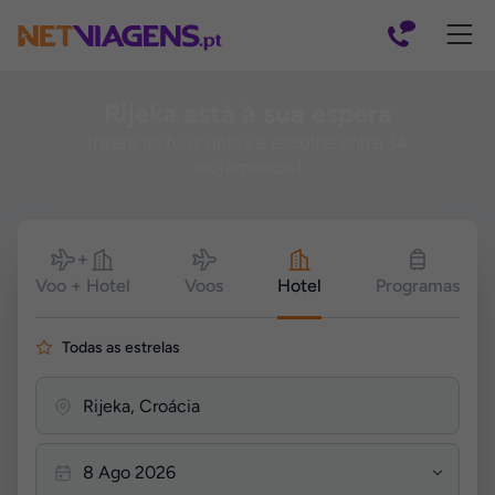
Navegação
Rijeka está à sua espera
Insere as tuas datas e escolhe entre 34
alojamentos!
Pesquisar
Voo + Hotel
Voos
Hotel
Programas
Todas as estrelas