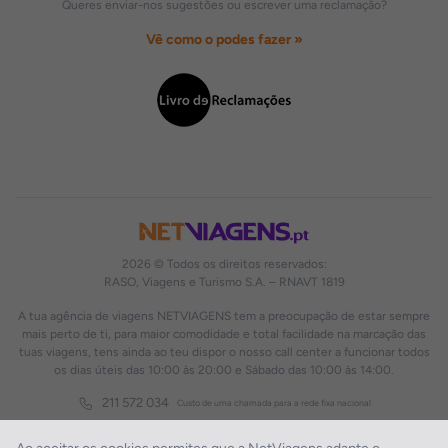
Queres enviar-nos sugestões ou escrever uma reclamação?
Vê como o podes fazer »
2026 © Todos os direitos reservados:
RASO, Viagens e Turismo S.A. – RNAVT 1819
A tua agência de viagens NETVIAGENS tem a preocupação de estar sempre
mais perto de ti, para maior comodidade e total facilidade na marcação das
tuas viagens, tens ainda ao teu dispor o nosso call center a funcionar todos
os dias úteis das 10:00 às 20:00 e Sábado das 10:00 às 14:00.
211 572 034
Custo de uma chamada para a rede fixa nacional